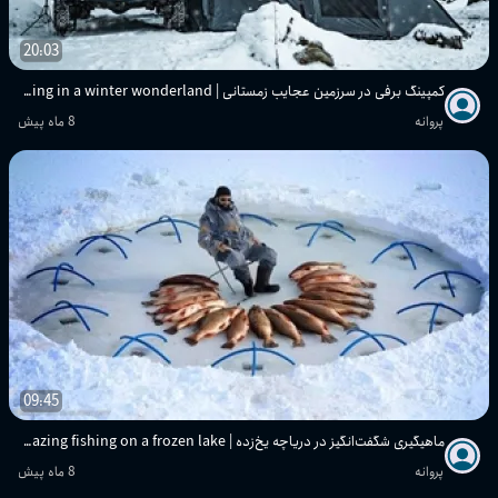
20:03
کمپینگ برفی در سرزمین عجایب زمستانی | Snow camping in a winter wonderland
پروانه
8 ماه پیش
09:45
ماهیگیری شگفت‌انگیز در دریاچه یخ‌زده | Amazing fishing on a frozen lake
پروانه
8 ماه پیش