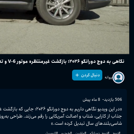
نگاهی به دوج دورانگو ۲۰۲۶؛ بازگشت غیرمنتظره موتور V-6 و تداوم قدرت‌ نمایی Hemi V-8
دنبال کردن
پروانه
-
506
بازدید
8 ماه پیش
شاسی‌بلندهای سال تبدیل کرده است.»

#
دوج
#
دوج_دورانگو
#
ماشین
#
خودرو
#
اتومبیل