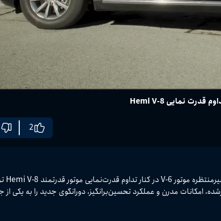
2
«در این ویدیو نگاهی داریم به دوج د