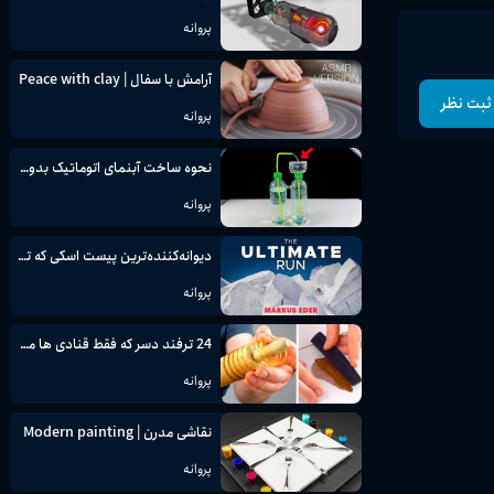
پروانه
آرامش با سفال | Peace with clay
ثبت نظر
پروانه
نحوه ساخت آبنمای اتوماتیک بدون برق | فواره آب بدون وقفه | پروژه علمی
پروانه
دیوانه‌کننده‌ترین پیست اسکی که تا به حال تصور کرده‌اید
پروانه
24 ترفند دسر که فقط قنادی ها می دانند
پروانه
نقاشی مدرن | Modern painting
پروانه