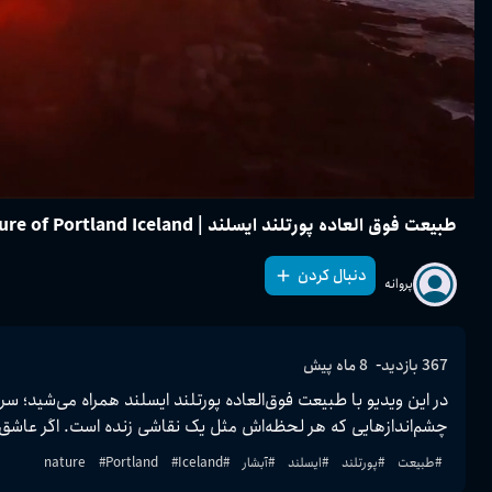
طبیعت فوق العاده پورتلند ایسلند | The wonderful nature of Portland Iceland
دنبال کردن
پروانه
-
367
بازدید
8 ماه پیش
چشم‌اندازهایی که هر لحظه‌اش مثل یک نقاشی زنده است. اگر عاشق طبیعت بکر و مناظر آرامش‌بخش هستید، این ویدیو شما را شیفته پورتلند خواهد کرد.
#
طبیعت
#
پورتلند
#
ایسلند
#
آبشار
#
Iceland
#
Portland
#
nature