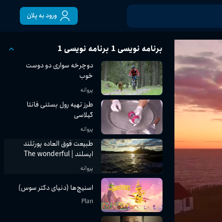
ورود به پلان
برنامه نویسی 1 برنامه نویسی 1
دوچرخه سواری دو دوست
خوب
پروانه
طرز تهیه رول بستنی فانتا
گیلاسی
پروانه
طبیعت فوق العاده پورتلند
ایسلند | The wonderful
nature of Portland
پروانه
Iceland
اسنیچ‌ها (دنیای دکتر سوس)
Plan