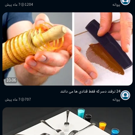
پروانه
1204
7 ماه پیش
10:06
24 ترفند دسر که فقط قنادی ها می دانند
پروانه
707
7 ماه پیش