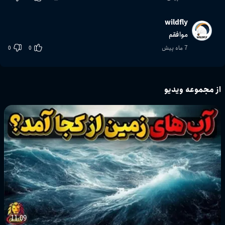
wildfly
موافقم
7 ماه پیش
0
0
از مجموعه ویدیو
11:09