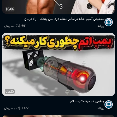
16:06
تشخیص آسیب شانه براساس نقطه درد، مثل پزشک + راه درمان
پروانه
691
7 ماه پیش
05:25
چطوری کار میکنه؟ بمب اتم
پروانه
1322
7 ماه پیش