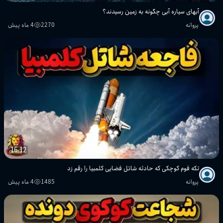
آبهای سیاره آبی چگونه به زمین رسیدند؟
پروانه
2270
4 ماه پیش
16:12
تکه فوم کوچکی که حادثه شاتل فضایی کلمبیا را رقم زد
پروانه
1485
4 ماه پیش