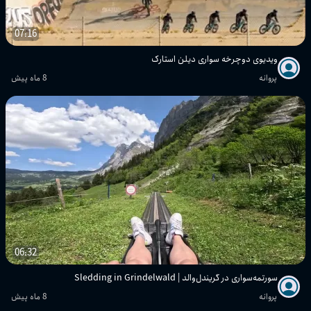
07:16
ویدیوی دوچرخه سواری دیلن استارک
پروانه
8 ماه پیش
06:32
سورتمه‌سواری در گریندل‌والد | Sledding in Grindelwald
پروانه
8 ماه پیش