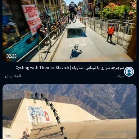
02:33
دوچرخه سواری با توماس اسلاویک | Cycling with Thomas Slavich
پروانه
8 ماه پیش