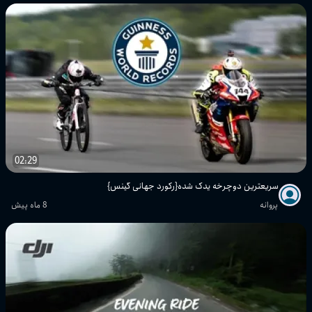
02:29
سریعترین دوچرخه یدک شده{رکورد جهانی گینس}
پروانه
8 ماه پیش