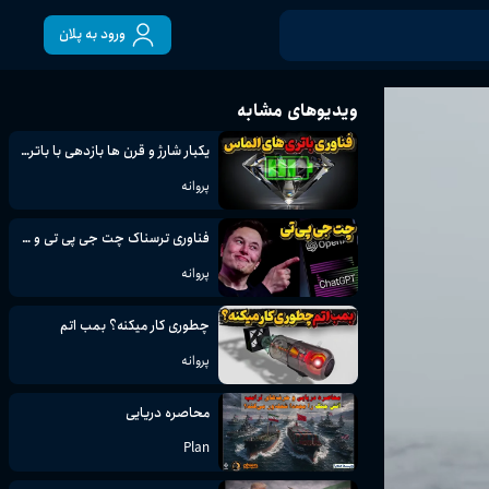
ورود به پلان
ویدیوهای مشابه
یکبار شارژ و قرن ها بازدهی با باتری های شگفت انگیز الماسی
پروانه
فناوری ترسناک چت جی پی تی و دنیای جدید پیش رو
پروانه
چطوری کار میکنه؟ بمب اتم
پروانه
محاصره دریایی
Plan