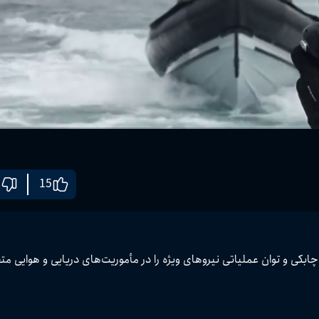
15
معرفی لباس جت تفنگداران دریایی آمریکا؛ فناوری نوینی که سرعت، چابکی و توان عملیاتی نیروهای ویژه را در مأموریت‌ها